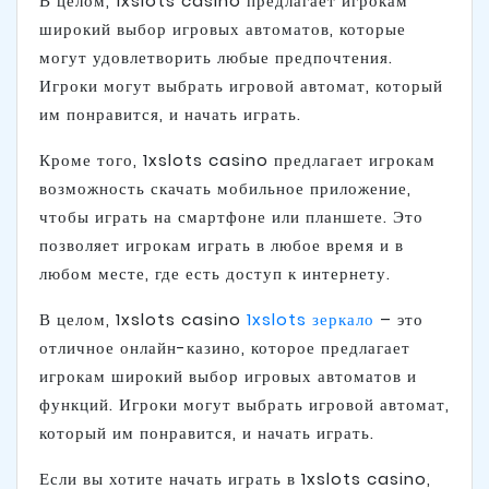
В целом, 1xslots casino предлагает игрокам
широкий выбор игровых автоматов, которые
могут удовлетворить любые предпочтения.
Игроки могут выбрать игровой автомат, который
им понравится, и начать играть.
Кроме того, 1xslots casino предлагает игрокам
возможность скачать мобильное приложение,
чтобы играть на смартфоне или планшете. Это
позволяет игрокам играть в любое время и в
любом месте, где есть доступ к интернету.
В целом, 1xslots casino
1xslots зеркало
– это
отличное онлайн-казино, которое предлагает
игрокам широкий выбор игровых автоматов и
функций. Игроки могут выбрать игровой автомат,
который им понравится, и начать играть.
Если вы хотите начать играть в 1xslots casino,