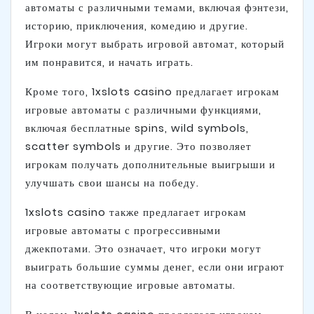
автоматы с различными темами, включая фэнтези,
историю, приключения, комедию и другие.
Игроки могут выбрать игровой автомат, который
им понравится, и начать играть.
Кроме того, 1xslots casino предлагает игрокам
игровые автоматы с различными функциями,
включая бесплатные spins, wild symbols,
scatter symbols и другие. Это позволяет
игрокам получать дополнительные выигрыши и
улучшать свои шансы на победу.
1xslots casino также предлагает игрокам
игровые автоматы с прогрессивными
джекпотами. Это означает, что игроки могут
выиграть большие суммы денег, если они играют
на соответствующие игровые автоматы.