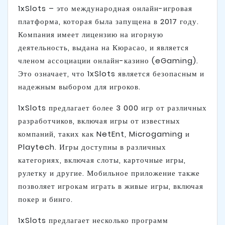
1xSlots – это международная онлайн-игровая
платформа, которая была запущена в 2017 году.
Компания имеет лицензию на игорную
деятельность, выдана на Кюрасао, и является
членом ассоциации онлайн-казино (eGaming).
Это означает, что 1xSlots является безопасным и
надежным выбором для игроков.
1xSlots предлагает более 3 000 игр от различных
разработчиков, включая игры от известных
компаний, таких как NetEnt, Microgaming и
Playtech. Игры доступны в различных
категориях, включая слоты, карточные игры,
рулетку и другие. Мобильное приложение также
позволяет игрокам играть в живые игры, включая
покер и бинго.
1xSlots предлагает несколько программ