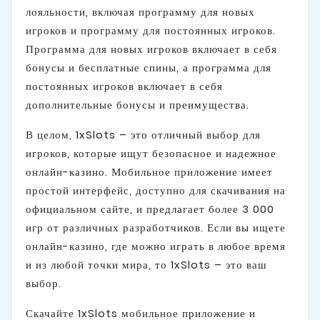
лояльности, включая программу для новых
игроков и программу для постоянных игроков.
Программа для новых игроков включает в себя
бонусы и бесплатные спины, а программа для
постоянных игроков включает в себя
дополнительные бонусы и преимущества.
В целом, 1xSlots – это отличный выбор для
игроков, которые ищут безопасное и надежное
онлайн-казино. Мобильное приложение имеет
простой интерфейс, доступно для скачивания на
официальном сайте, и предлагает более 3 000
игр от различных разработчиков. Если вы ищете
онлайн-казино, где можно играть в любое время
и из любой точки мира, то 1xSlots – это ваш
выбор.
Скачайте 1xSlots мобильное приложение и