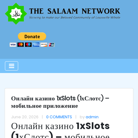
Онлайн казино 1xSlots (1хСлотс) –
мобильное приложение
June 20, 2026
|
0 COMMENTS
|
by
admin
Онлайн казино 1xSlots
(1хСлотс) – мобильное