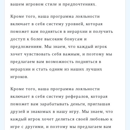
вашем игровом стиле и предпочтениях.
Кроме того, наша программа лояльности
включает в себя систему уровней, которая
поможет вам подняться в иерархии и получить
доступ к более высоким бонусам и
предложениям. Мы знаем, что каждый игрок
хочет чувствовать себя важным, и поэтому мы
предлагаем вам возможность подняться в
иерархии и стать одним из наших лучших
игроков.
Кроме того, наша программа лояльности
включает в себя систему рефералов, которая
поможет вам зарабатывать деньги, приглашая
друзей и знакомых в нашу игру. Мы знаем, что
каждый игрок хочет делиться своей любовью к
игре с другими, и поэтому мы предлагаем вам