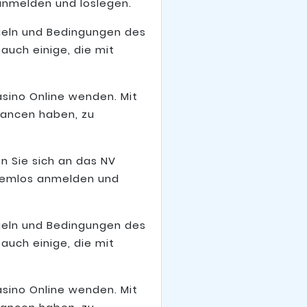
 anmelden und loslegen.
egeln und Bedingungen des
 auch einige, die mit
asino Online wenden. Mit
hancen haben, zu
n Sie sich an das NV
blemlos anmelden und
egeln und Bedingungen des
 auch einige, die mit
asino Online wenden. Mit