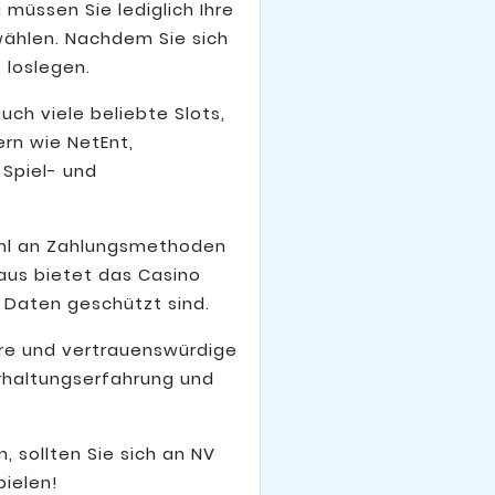
 müssen Sie lediglich Ihre
ählen. Nachdem Sie sich
 loslegen.
uch viele beliebte Slots,
ern wie NetEnt,
Spiel- und
lzahl an Zahlungsmethoden
aus bietet das Casino
n Daten geschützt sind.
ere und vertrauenswürdige
rhaltungserfahrung und
, sollten Sie sich an NV
pielen!