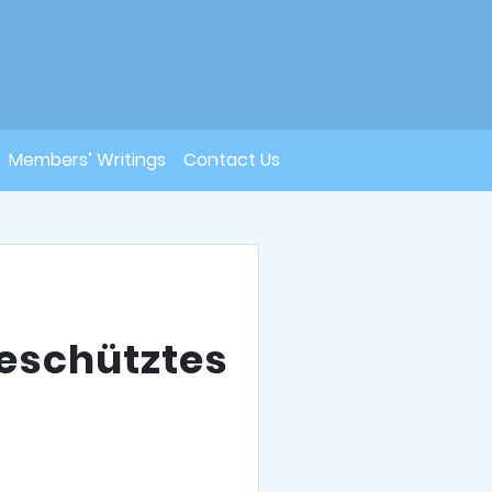
Members’ Writings
Contact Us
geschütztes