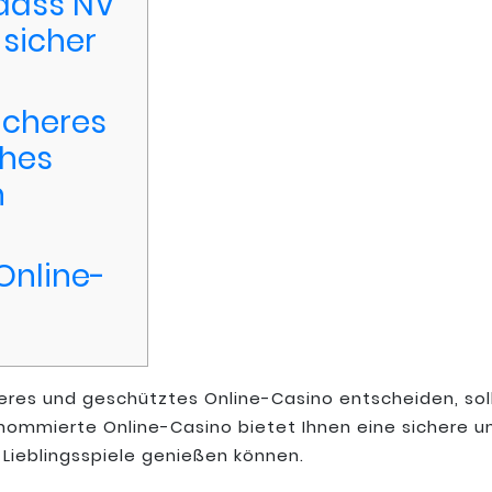
 dass NV
 sicher
sicheres
ches
n
Online-
heres und geschütztes Online-Casino entscheiden, sol
nommierte Online-Casino bietet Ihnen eine sichere 
 Lieblingsspiele genießen können.