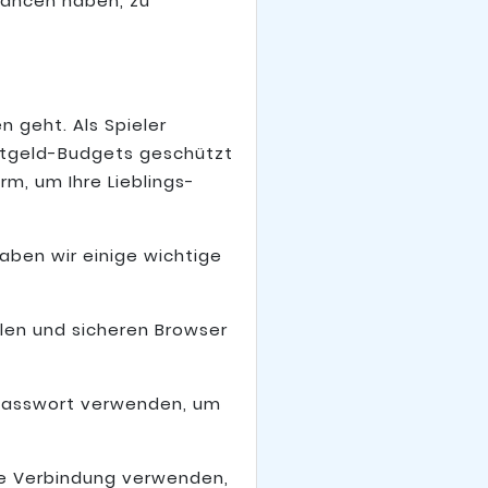
hancen haben, zu
n geht. Als Spieler
chtgeld-Budgets geschützt
rm, um Ihre Lieblings-
haben wir einige wichtige
llen und sicheren Browser
s Passwort verwenden, um
ere Verbindung verwenden,