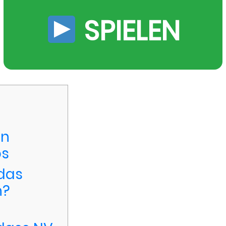
SPIELEN
on
os
 das
n?