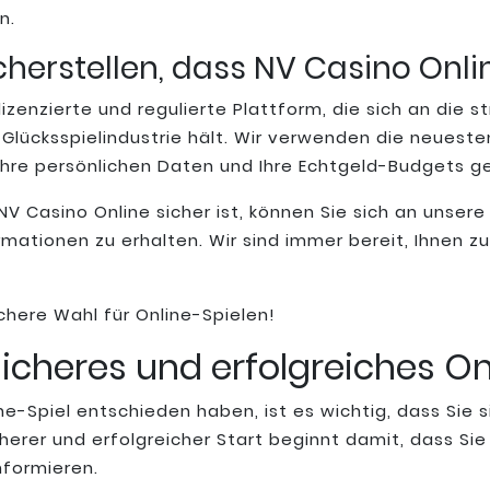
n.
cherstellen, dass NV Casino Onlin
lizenzierte und regulierte Plattform, die sich an die 
 Glücksspielindustrie hält. Wir verwenden die neues
Ihre persönlichen Daten und Ihre Echtgeld-Budgets ge
NV Casino Online sicher ist, können Sie sich an unser
ationen zu erhalten. Wir sind immer bereit, Ihnen zu
ichere Wahl für Online-Spielen!
 sicheres und erfolgreiches O
ne-Spiel entschieden haben, ist es wichtig, dass Sie s
cherer und erfolgreicher Start beginnt damit, dass Sie
nformieren.