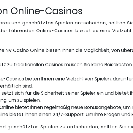
von Online-Casinos
heres und geschütztes Spielen entscheiden, sollten Si
der führenden Online-Casinos bietet es eine Vielzahl v
 wie NV Casino Online bieten Ihnen die Möglichkeit, von über
tz zu traditionellen Casinos müssen Sie keine Reisekoste
e-Casinos bieten Ihnen eine Vielzahl von Spielen, darunter 
erhältlich sind.
 setzt sich für die Sicherheit seiner Spieler ein und bietet
g, um zu spielen.
nline bietet Ihnen regelmäßig neue Bonusangebote, um Ih
line bietet Ihnen einen 24/7-Support, um Ihre Fragen un
und geschütztes Spielen zu entscheiden, sollten Sie s