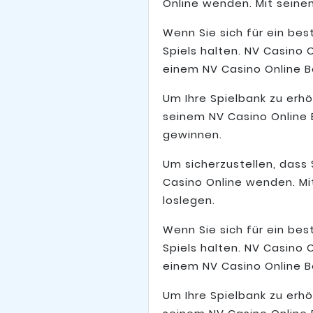
Online wenden. Mit seine
Wenn Sie sich für ein bes
Spiels halten. NV Casino O
einem NV Casino Online 
Um Ihre Spielbank zu erh
seinem NV Casino Online 
gewinnen.
Um sicherzustellen, dass 
Casino Online wenden. Mi
loslegen.
Wenn Sie sich für ein bes
Spiels halten. NV Casino O
einem NV Casino Online 
Um Ihre Spielbank zu erh