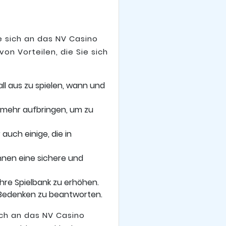
e sich an das NV Casino
on Vorteilen, die Sie sich
all aus zu spielen, wann und
n mehr aufbringen, um zu
auch einige, die in
 Ihnen eine sichere und
re Spielbank zu erhöhen.
d Bedenken zu beantworten.
ich an das NV Casino