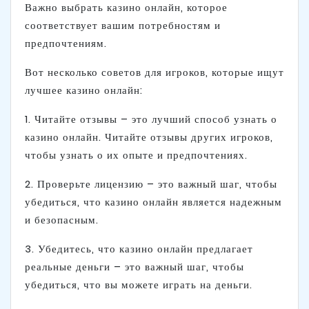
Важно выбрать казино онлайн, которое
соответствует вашим потребностям и
предпочтениям.
Вот несколько советов для игроков, которые ищут
лучшее казино онлайн:
1. Читайте отзывы – это лучший способ узнать о
казино онлайн. Читайте отзывы других игроков,
чтобы узнать о их опыте и предпочтениях.
2. Проверьте лицензию – это важный шаг, чтобы
убедиться, что казино онлайн является надежным
и безопасным.
3. Убедитесь, что казино онлайн предлагает
реальные деньги – это важный шаг, чтобы
убедиться, что вы можете играть на деньги.