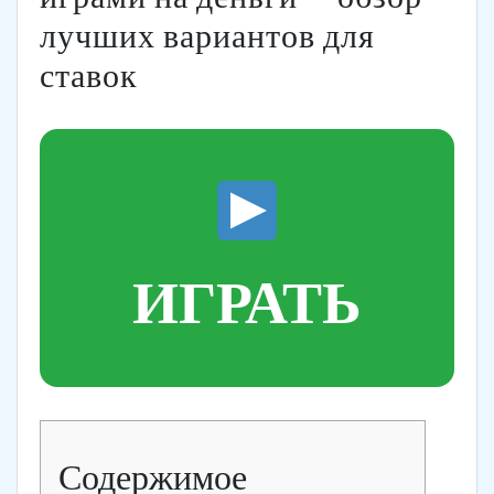
лучших вариантов для
ставок
ИГРАТЬ
Содержимое