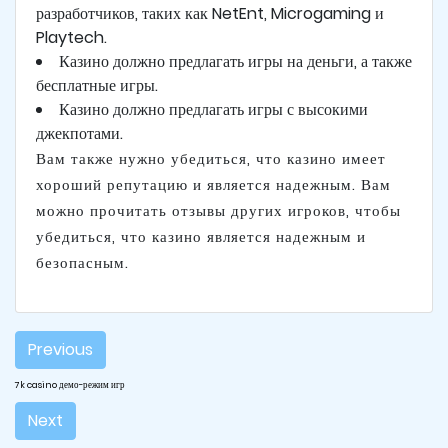
разработчиков, таких как NetEnt, Microgaming и
Playtech.
Казино должно предлагать игры на деньги, а также
бесплатные игры.
Казино должно предлагать игры с высокими
джекпотами.
Вам также нужно убедиться, что казино имеет
хороший репутацию и является надежным. Вам
можно прочитать отзывы других игроков, чтобы
убедиться, что казино является надежным и
безопасным.
Post
Previous
navigation
7k casino демо-режим игр
Next