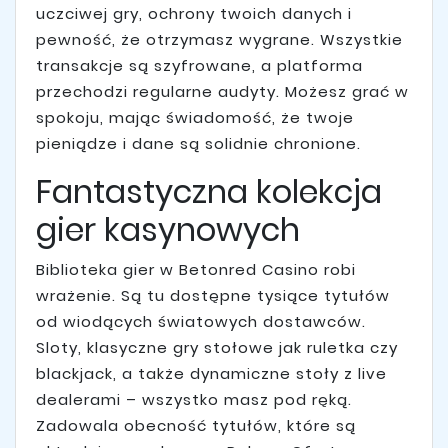
uczciwej gry, ochrony twoich danych i
pewność, że otrzymasz wygrane. Wszystkie
transakcje są szyfrowane, a platforma
przechodzi regularne audyty. Możesz grać w
spokoju, mając świadomość, że twoje
pieniądze i dane są solidnie chronione.
Fantastyczna kolekcja
gier kasynowych
Biblioteka gier w Betonred Casino robi
wrażenie. Są tu dostępne tysiące tytułów
od wiodących światowych dostawców.
Sloty, klasyczne gry stołowe jak ruletka czy
blackjack, a także dynamiczne stoły z live
dealerami – wszystko masz pod ręką.
Zadowala obecność tytułów, które są