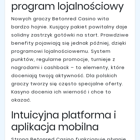
program lojalnościowy
Nowych graczy Betonred Casino wita
bardzo hojnie. Kusjący pakiet powitalny daje
solidny zastrzyk gotówki na start. Prawdziwe
benefity pojawiają się jednak później, dzięki
programowi lojalnościowemu. System
punktów, regularne promocje, turnieje z
nagrodami i cashback – to elementy, które
doceniają twoją aktywność. Dla polskich
graczy tworzy się często specjalne oferty.
Kasyno docenia ich wierność i chce to
okazać.
Intuicyjna platforma i
aplikacja mobilna
Strona Betonred Casino funkcjonuje płynnie.