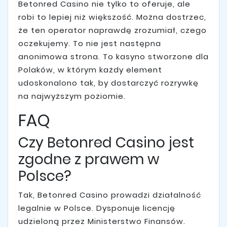
Betonred Casino nie tylko to oferuje, ale
robi to lepiej niż większość. Można dostrzec,
że ten operator naprawdę zrozumiał, czego
oczekujemy. To nie jest następna
anonimowa strona. To kasyno stworzone dla
Polaków, w którym każdy element
udoskonalono tak, by dostarczyć rozrywkę
na najwyższym poziomie.
FAQ
Czy Betonred Casino jest
zgodne z prawem w
Polsce?
Tak, Betonred Casino prowadzi działalność
legalnie w Polsce. Dysponuje licencję
udzieloną przez Ministerstwo Finansów.