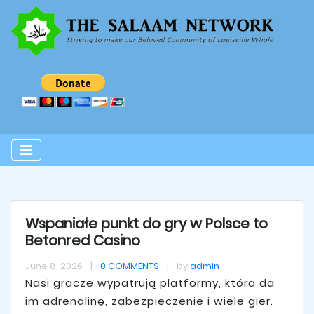
Wspaniałe punkt do gry w Polsce to
Betonred Casino
June 8, 2026
|
0 COMMENTS
|
by
admin
Nasi gracze wypatrują platformy, która da
im adrenalinę, zabezpieczenie i wiele gier.