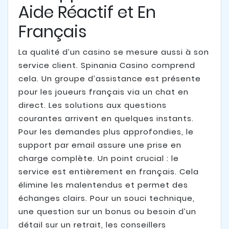
Aide Réactif et En
Français
La qualité d’un casino se mesure aussi à son
service client. Spinania Casino comprend
cela. Un groupe d’assistance est présente
pour les joueurs français via un chat en
direct. Les solutions aux questions
courantes arrivent en quelques instants.
Pour les demandes plus approfondies, le
support par email assure une prise en
charge complète. Un point crucial : le
service est entièrement en français. Cela
élimine les malentendus et permet des
échanges clairs. Pour un souci technique,
une question sur un bonus ou besoin d’un
détail sur un retrait, les conseillers