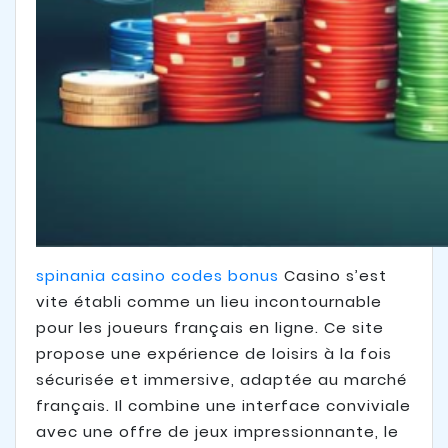
spinania casino codes bonus
Casino s’est
vite établi comme un lieu incontournable
pour les joueurs français en ligne. Ce site
propose une expérience de loisirs à la fois
sécurisée et immersive, adaptée au marché
français. Il combine une interface conviviale
avec une offre de jeux impressionnante, le