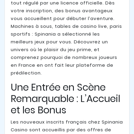
tout régulé par une licence officielle. Dès
votre inscription, des bonus avantageux
vous accueillent pour débuter l’aventure.
Machines à sous, tables de casino live, paris
sportifs : Spinania a sélectionné les
meilleurs jeux pour vous. Découvrez un
univers où le plaisir du jeu prime, et
comprenez pourquoi de nombreux joueurs
en France en ont fait leur plateforme de
prédilection.
Une Entrée en Scène
Remarquable : L’Accueil
et les Bonus
Les nouveaux inscrits français chez Spinania
Casino sont accueillis par des offres de