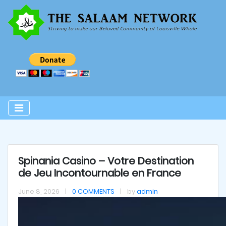
Spinania Casino – Votre Destination
de Jeu Incontournable en France
June 8, 2026
|
0 COMMENTS
|
by
admin