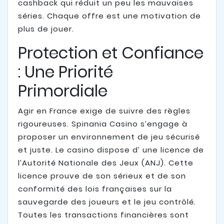
cashback qui réduit un peu les mauvaises
séries. Chaque offre est une motivation de
plus de jouer.
Protection et Confiance
: Une Priorité
Primordiale
Agir en France exige de suivre des règles
rigoureuses. Spinania Casino s’engage à
proposer un environnement de jeu sécurisé
et juste. Le casino dispose d’ une licence de
l’Autorité Nationale des Jeux (ANJ). Cette
licence prouve de son sérieux et de son
conformité des lois françaises sur la
sauvegarde des joueurs et le jeu contrôlé.
Toutes les transactions financières sont