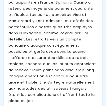
participants en France, Spinania Casino a
retenu des moyens de paiement courants
et fiables. Les cartes bancaires Visa et
Mastercard y sont admises, aux côtés des
portefeuilles électroniques très employés
dans l’Hexagone, comme PayPal, Skrill ou
Neteller. Les retraits vers un compte
bancaire classique sont également
possibles et gérés avec soin. Le casino
s’efforce à assurer des délais de retrait
rapides, sachant que les joueurs apprécient
de recevoir leurs gains sans délai trop long.
Chaque opération est conçue pour être
aisée et fiable. Elle s’intègre naturellement
aux habitudes des utilisateurs français,
ôtant les complications et offrant toute la
place au jeu.