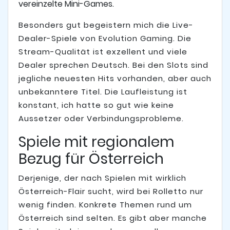
vereinzelte Mini-Games.
Besonders gut begeistern mich die Live-
Dealer-Spiele von Evolution Gaming. Die
Stream-Qualität ist exzellent und viele
Dealer sprechen Deutsch. Bei den Slots sind
jegliche neuesten Hits vorhanden, aber auch
unbekanntere Titel. Die Laufleistung ist
konstant, ich hatte so gut wie keine
Aussetzer oder Verbindungsprobleme.
Spiele mit regionalem
Bezug für Österreich
Derjenige, der nach Spielen mit wirklich
Österreich-Flair sucht, wird bei Rolletto nur
wenig finden. Konkrete Themen rund um
Österreich sind selten. Es gibt aber manche