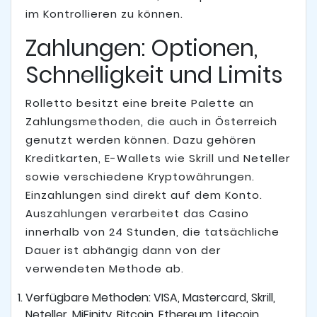
im Kontrollieren zu können.
Zahlungen: Optionen,
Schnelligkeit und Limits
Rolletto besitzt eine breite Palette an
Zahlungsmethoden, die auch in Österreich
genutzt werden können. Dazu gehören
Kreditkarten, E-Wallets wie Skrill und Neteller
sowie verschiedene Kryptowährungen.
Einzahlungen sind direkt auf dem Konto.
Auszahlungen verarbeitet das Casino
innerhalb von 24 Stunden, die tatsächliche
Dauer ist abhängig dann von der
verwendeten Methode ab.
Verfügbare Methoden: VISA, Mastercard, Skrill,
Neteller, MiFinity, Bitcoin, Ethereum, Litecoin.