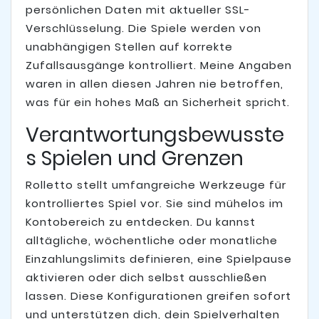
persönlichen Daten mit aktueller SSL-
Verschlüsselung. Die Spiele werden von
unabhängigen Stellen auf korrekte
Zufallsausgänge kontrolliert. Meine Angaben
waren in allen diesen Jahren nie betroffen,
was für ein hohes Maß an Sicherheit spricht.
Verantwortungsbewusste
s Spielen und Grenzen
Rolletto stellt umfangreiche Werkzeuge für
kontrolliertes Spiel vor. Sie sind mühelos im
Kontobereich zu entdecken. Du kannst
alltägliche, wöchentliche oder monatliche
Einzahlungslimits definieren, eine Spielpause
aktivieren oder dich selbst ausschließen
lassen. Diese Konfigurationen greifen sofort
und unterstützen dich, dein Spielverhalten