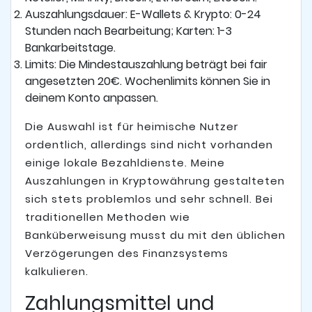
Auszahlungsdauer: E-Wallets & Krypto: 0-24
Stunden nach Bearbeitung; Karten: 1-3
Bankarbeitstage.
Limits: Die Mindestauszahlung beträgt bei fair
angesetzten 20€. Wochenlimits können Sie in
deinem Konto anpassen.
Die Auswahl ist für heimische Nutzer
ordentlich, allerdings sind nicht vorhanden
einige lokale Bezahldienste. Meine
Auszahlungen in Kryptowährung gestalteten
sich stets problemlos und sehr schnell. Bei
traditionellen Methoden wie
Banküberweisung musst du mit den üblichen
Verzögerungen des Finanzsystems
kalkulieren.
Zahlungsmittel und