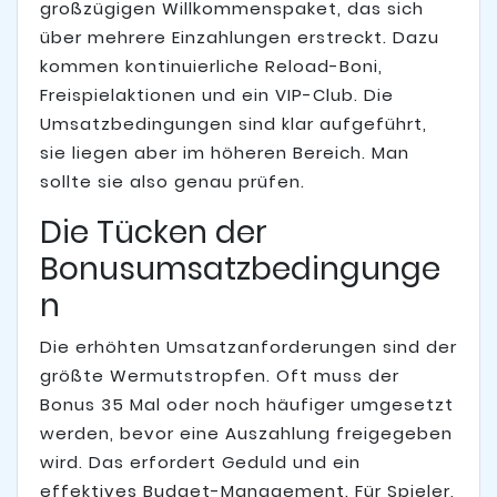
großzügigen Willkommenspaket, das sich
über mehrere Einzahlungen erstreckt. Dazu
kommen kontinuierliche Reload-Boni,
Freispielaktionen und ein VIP-Club. Die
Umsatzbedingungen sind klar aufgeführt,
sie liegen aber im höheren Bereich. Man
sollte sie also genau prüfen.
Die Tücken der
Bonusumsatzbedingunge
n
Die erhöhten Umsatzanforderungen sind der
größte Wermutstropfen. Oft muss der
Bonus 35 Mal oder noch häufiger umgesetzt
werden, bevor eine Auszahlung freigegeben
wird. Das erfordert Geduld und ein
effektives Budget-Management. Für Spieler,