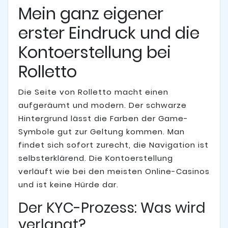
Mein ganz eigener
erster Eindruck und die
Kontoerstellung bei
Rolletto
Die Seite von Rolletto macht einen
aufgeräumt und modern. Der schwarze
Hintergrund lässt die Farben der Game-
Symbole gut zur Geltung kommen. Man
findet sich sofort zurecht, die Navigation ist
selbsterklärend. Die Kontoerstellung
verläuft wie bei den meisten Online-Casinos
und ist keine Hürde dar.
Der KYC-Prozess: Was wird
verlangt?