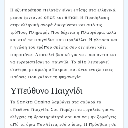
Η εξυπηρέτηση πελατών είναι επίσης στα ελληνικά,
μέσου ζωντανού chat και email. Η προσήλωση
στην ελληνική αγορά διακρίνεται και από τις
τρόπους πληρωμής που δέχεται η πλατφόρμα, αλλά
και από τα παιγνίδια που προβάλλει. Η γλώσσα και
η γνώση του τρόπου σκέψης σου δεν είναι κάτι
παραπάνω. Αποτελεί βασικό για να είσαι άνετα και
να ευχαριστιέσαι το παιγνίδι. Το site λειτουργεί
σταθερά, με άμεση απόκριση και άνευ ενοχλητικές
παύσεις που χαλάνε τη ψυχαγωγία.
Υπεύθυνο Παιχνίδι
Το Sankra Casino λαμβάνει στα σοβαρά το
υπεύθυνο παιχνίδι. Σου παρέχει τα εργαλεία για να
ελέγχεις τη δραστηριότητά σου και να μην ξεφεύγεις
από τα όρια που θέτεις εσύ ο ίδιος. Η πρόσβαση σε