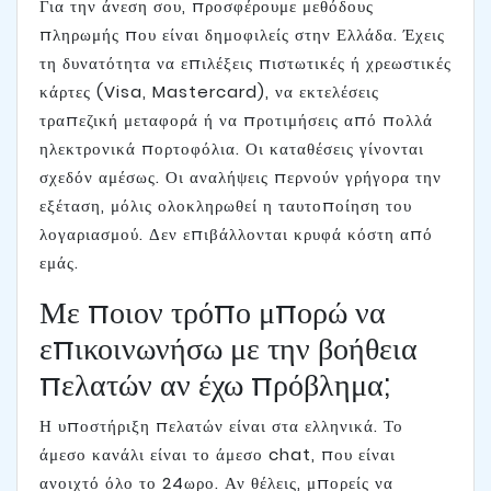
Για την άνεση σου, προσφέρουμε μεθόδους
πληρωμής που είναι δημοφιλείς στην Ελλάδα. Έχεις
τη δυνατότητα να επιλέξεις πιστωτικές ή χρεωστικές
κάρτες (Visa, Mastercard), να εκτελέσεις
τραπεζική μεταφορά ή να προτιμήσεις από πολλά
ηλεκτρονικά πορτοφόλια. Οι καταθέσεις γίνονται
σχεδόν αμέσως. Οι αναλήψεις περνούν γρήγορα την
εξέταση, μόλις ολοκληρωθεί η ταυτοποίηση του
λογαριασμού. Δεν επιβάλλονται κρυφά κόστη από
εμάς.
Με ποιον τρόπο μπορώ να
επικοινωνήσω με την βοήθεια
πελατών αν έχω πρόβλημα;
Η υποστήριξη πελατών είναι στα ελληνικά. Το
άμεσο κανάλι είναι το άμεσο chat, που είναι
ανοιχτό όλο το 24ωρο. Αν θέλεις, μπορείς να