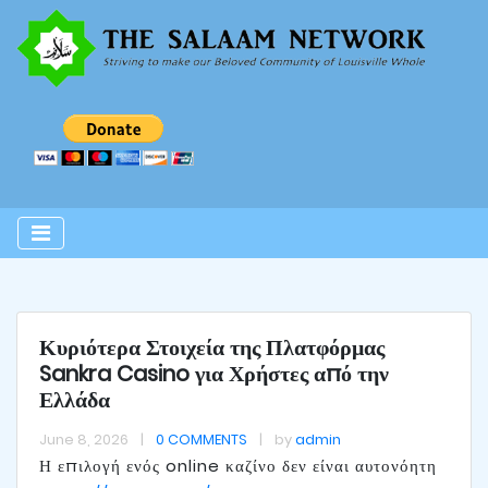
Κυριότερα Στοιχεία της Πλατφόρμας
Sankra Casino για Χρήστες από την
Ελλάδα
June 8, 2026
|
0 COMMENTS
|
by
admin
Η επιλογή ενός online καζίνο δεν είναι αυτονόητη