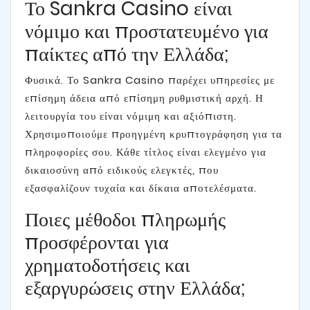
Το Sankra Casino είναι
νόμιμο και προστατευμένο για
παίκτες από την Ελλάδα;
Φυσικά. Το Sankra Casino παρέχει υπηρεσίες με
επίσημη άδεια από επίσημη ρυθμιστική αρχή. Η
λειτουργία του είναι νόμιμη και αξιόπιστη.
Χρησιμοποιούμε προηγμένη κρυπτογράφηση για τα
πληροφορίες σου. Κάθε τίτλος είναι ελεγμένο για
δικαιοσύνη από ειδικούς ελεγκτές, που
εξασφαλίζουν τυχαία και δίκαια αποτελέσματα.
Ποιες μέθοδοι πληρωμής
προσφέρονται για
χρηματοδοτήσεις και
εξαργυρώσεις στην Ελλάδα;