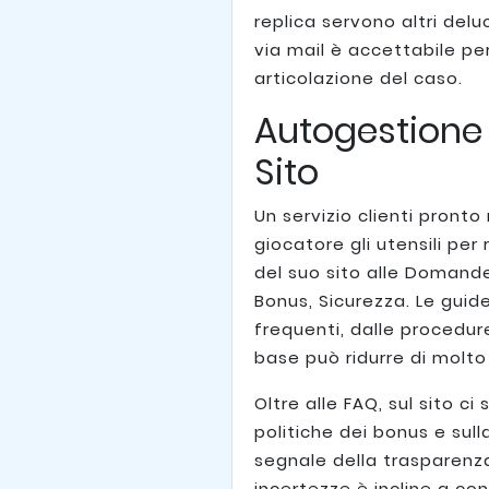
replica servono altri delu
via mail è accettabile pe
articolazione del caso.
Autogestione d
Sito
Un servizio clienti pronto
giocatore gli utensili pe
del suo sito alle Domande 
Bonus, Sicurezza. Le guide
frequenti, dalle procedure
base può ridurre di molto
Oltre alle FAQ, sul sito c
politiche dei bonus e sull
segnale della trasparenza
incertezze è incline a co