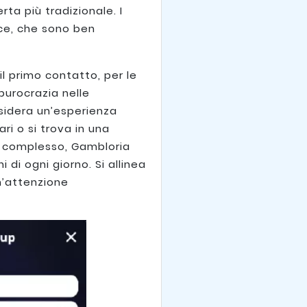
ta più tradizionale. I
ice, che sono ben
l primo contatto, per le
burocrazia nelle
esidera un’esperienza
ari o si trova in una
el complesso, Gambloria
 di ogni giorno. Si allinea
n’attenzione