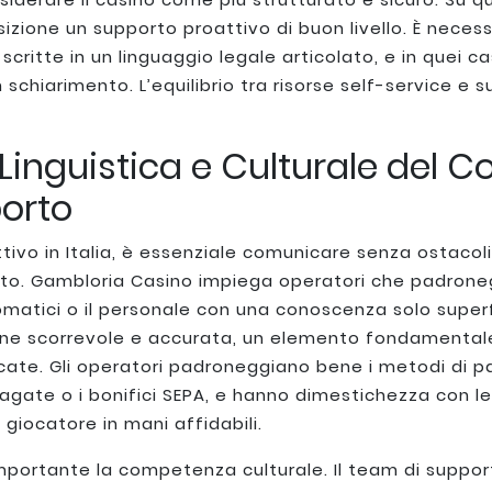
izione un supporto proattivo di buon livello. È nece
scritte in un linguaggio legale articolato, e in quei 
 schiarimento. L’equilibrio tra risorse self-service e
nguistica e Culturale del Co
orto
attivo in Italia, è essenziale comunicare senza ostacoli,
o. Gambloria Casino impiega operatori che padronegg
matici o il personale con una conoscenza solo superfic
ne scorrevole e accurata, un elemento fondamentale
licate. Gli operatori padroneggiano bene i metodi di p
pagate o i bonifici SEPA, e hanno dimestichezza con l
 giocatore in mani affidabili.
 importante la competenza culturale. Il team di supp