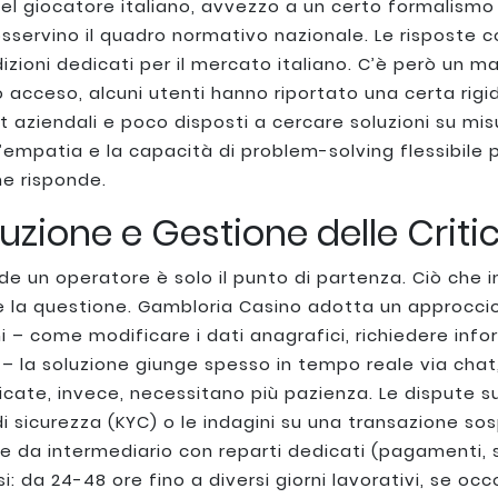
del giocatore italiano, avvezzo a un certo formalismo
osservino il quadro normativo nazionale. Le risposte c
izioni dedicati per il mercato italiano. C’è però un ma. 
cceso, alcuni utenti hanno riportato una certa rigidi
pt aziendali e poco disposti a cercare soluzioni su mi
l’empatia e la capacità di problem-solving flessibile
e risponde.
uzione e Gestione delle Critic
nde un operatore è solo il punto di partenza. Ciò ch
 la questione. Gambloria Casino adotta un approccio
i – come modificare i dati anagrafici, richiedere inf
 la soluzione giunge spesso in tempo reale via chat,
tricate, invece, necessitano più pazienza. Le dispute su
di sicurezza (KYC) o le indagini su una transazione s
funge da intermediario con reparti dedicati (pagamenti, 
 da 24-48 ore fino a diversi giorni lavorativi, se occ