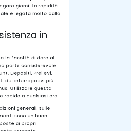
egare giorni. La rapidità
nale è legata molto dalla
sistenza in
he la facoltà di dare al
 una parte considerevole
t, Depositi, Prelievi,
i dei interrogativi più
onus. Utilizzare questa
e rapide a qualsiasi ora.
izioni generali, sulle
cumenti sono un buon
poste ai propri
questo versante,