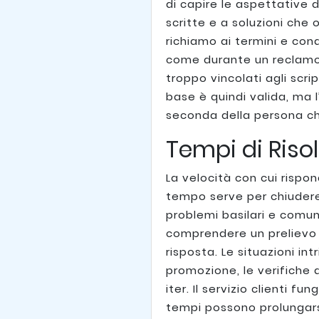
di capire le aspettative 
scritte e a soluzioni che 
richiamo ai termini e cond
come durante un reclamo a
troppo vincolati agli scri
base è quindi valida, ma 
seconda della persona ch
Tempi di Risol
La velocità con cui rispo
tempo serve per chiudere
problemi basilari e comun
comprendere un prelievo –
risposta. Le situazioni in
promozione, le verifiche 
iter. Il servizio clienti 
tempi possono prolungarsi: