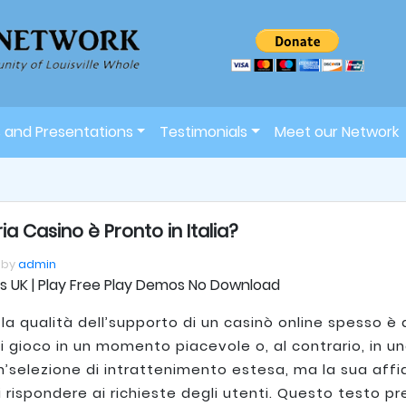
 and Presentations
Testimonials
Meet our Network
ia Casino è Pronto in Italia?
by
admin
, la qualità dell’supporto di un casinò online spesso 
 gioco in un momento piacevole o, al contrario, in una
’selezione di intrattenimento estesa, ma la sua affida
 rispondere ai richieste degli utenti. Questo testo p