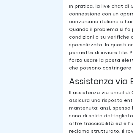
In pratica, la live chat di
connessione con un operat
conversano italiano e han
Quando il problema si fa 
condizioni o su verifiche 
specializzato. In questi 
permette di inviare file
forza usare la posta elett
che possono costringere a
Assistenza via E
Il assistenza via email di
assicura una risposta entr
mantenuta; anzi, spesso la 
sono di solito dettagliat
offre tracciabilità ed è l
reclamo strutturato. Il r