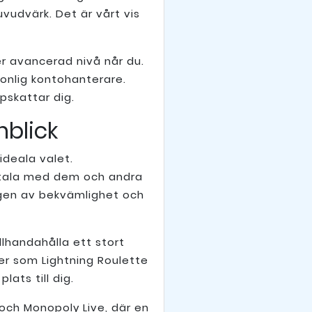
uvudvärk. Det är vårt vis
er avancerad nivå når du.
sonlig kontohanterare.
pskattar dig.
nblick
ideala valet.
an tala med dem och andra
ngen av bekvämlighet och
lhandahålla ett stort
ter som Lightning Roulette
lats till dig.
och Monopoly Live, där en