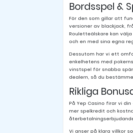
Bordsspel & S
För den som gillar att fun
versioner av blackjack, fr
Rouletteälskare kan välja
och en med sina egna reg
Dessutom har vi ett omfa
enkelhetens med pokerns
vinstspel för snabba spänn
dealern, så du bestämmer
Rikliga Bonu
På Yep Casino firar vi di
mer spelkredit och kostnad
återbetalningserbjudande
Vi anser på klara villkor