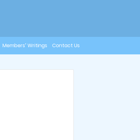
Members’ Writings
Contact Us