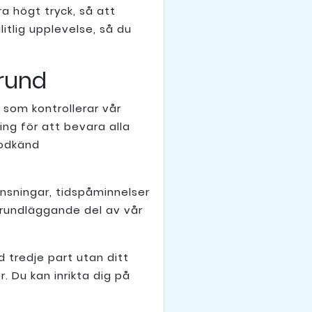
ra högt tryck, så att
litlig upplevelse, så du
rund
 som kontrollerar vår
ing för att bevara alla
godkänd
nsningar, tidspåminnelser
n grundläggande del av vår
d tredje part utan ditt
 Du kan inrikta dig på