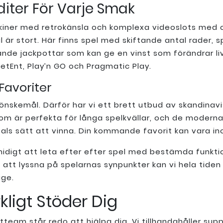
ter För Varje Smak
skiner med retrokänsla och komplexa videoslots med
al är stort. Här finns spel med skiftande antal rader,
de jackpottar som kan ge en vinst som förändrar livet
etEnt, Play’n GO och Pragmatic Play.
Favoriter
önskemål. Därför har vi ett brett utbud av skandinav
som är perfekta för långa spelkvällar, och de mode
s sätt att vinna. Din kommande favorit kan vara ino
midigt att leta efter efter spel med bestämda funkti
 att lyssna på spelarnas synpunkter kan vi hela tiden 
ige.
kligt Stöder Dig
eam står redo att hjälpa dig. Vi tillhandahåller supp