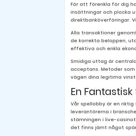
För att förenkla för dig 
insättningar och plocka u
direktbanköverföringar. V
Alla transaktioner genomf
de korrekta beloppen, uta
effektiva och enkla ekon
Smidiga uttag är central
acceptans. Metoder som e-
vägen dina legitima vinst
En Fantastisk
Vår spellobby är en rikti
leverantörerna i bransche
stämningen i live-casinot
det finns jämt något spä