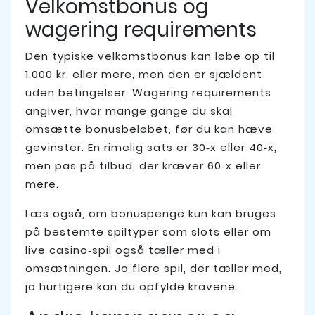
Velkomstbonus og
wagering requirements
Den typiske velkomstbonus kan løbe op til
1.000 kr. eller mere, men den er sjældent
uden betingelser. Wagering requirements
angiver, hvor mange gange du skal
omsætte bonusbeløbet, før du kan hæve
gevinster. En rimelig sats er 30‑x eller 40‑x,
men pas på tilbud, der kræver 60‑x eller
mere.
Læs også, om bonuspenge kun kan bruges
på bestemte spiltyper som slots eller om
live casino‑spil også tæller med i
omsætningen. Jo flere spil, der tæller med,
jo hurtigere kan du opfylde kravene.