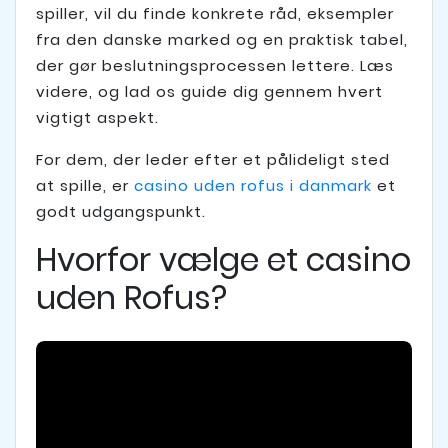
spiller, vil du finde konkrete råd, eksempler
fra den danske marked og en praktisk tabel,
der gør beslutningsprocessen lettere. Læs
videre, og lad os guide dig gennem hvert
vigtigt aspekt.
For dem, der leder efter et pålideligt sted
at spille, er
casino uden rofus i danmark
et
godt udgangspunkt.
Hvorfor vælge et casino
uden Rofus?