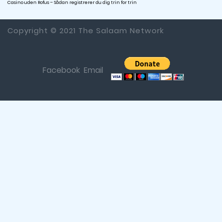
Casino uden Rofus – Sådan registrerer du dig trin for trin
Copyright © 2021 The Salaam Network
Facebook
Email