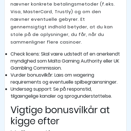
nævner konkrete betalingsmetoder (f.eks.
Visa, MasterCard, Trustly) og om den
nævner eventuelle gebyrer. Et
gennemsigtigt indhold betyder, at du kan
stole på de oplysninger, du får, når du
sammenligner flere casinoer.
Check licens: Skal være udstedt af en anerkendt
myndighed som Malta Gaming Authority eller UK
Gambling Commission.
Vurder bonusvilkår: Læs om wagering
requirements og eventuelle spilbegrænsninger.
Undersøg support: Se på responstid,
tilgængelige kanaler og sprogunderstøttelse.
Vigtige bonusvilkår at
kigge efter