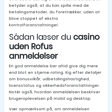
betyder også, at du kan spille med de
betalingsmetoder, du foretrækker, uden at
blive stoppet af ekstra
kontrolforanstaltninger.
Sådan læser du
casino
uden Rofus
anmeldelser
En god anmeldelse bør altid give dig mere
end blot en stjerne‑rating. Kig efter detaljer
om bonusvilkår, udbetalingshastighed,
licensstatus og sikkerhedsforanstaltninger.
Notér også, hvordan anmeldelsen beskriver
brugeroplevelsen på mobil og desktop.
Vær opmærksom på, om anmeldelsen