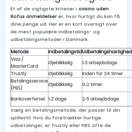
Et af de vigtigste kriterier i
casino uden
Rofus anmeldelser
er, hvor hurtigt du kan få
dine penge ud. Her er en kort oversigt over
de mest populære indbetalings- og
udbetalingsmetoder i Danmark.
Metode
Indbetalingstid
Udbetalingshastighed
Visa /
Øjeblikkelig
1‑3 arbejdsdage
MasterCard
Trustly
Øjeblikkelig
Inden for 24 timer
Betalingsservice
Øjeblikkelig
0‑2 timer
(PBS)
Bankoverførsel
1‑2 dage
2‑5 arbejdsdage
Vælg en betalingsmetode, der passer til din
spillestil. Hvis du foretrækker hurtige
udbetalinger, er Trustly eller PBS ofte de