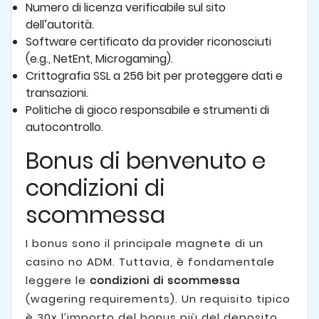
Numero di licenza verificabile sul sito
dell’autorità.
Software certificato da provider riconosciuti
(e.g., NetEnt, Microgaming).
Crittografia SSL a 256 bit per proteggere dati e
transazioni.
Politiche di gioco responsabile e strumenti di
autocontrollo.
Bonus di benvenuto e
condizioni di
scommessa
I bonus sono il principale magnete di un
casino no ADM. Tuttavia, è fondamentale
leggere le
condizioni di scommessa
(wagering requirements). Un requisito tipico
è 30x l’importo del bonus più del deposito,