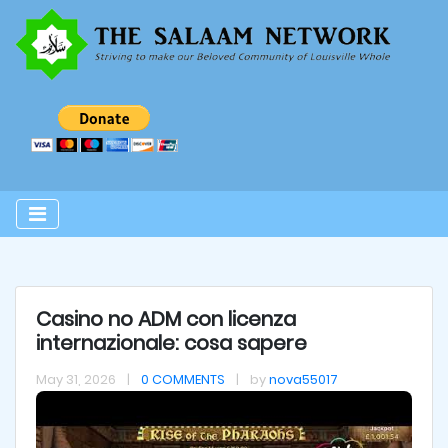
Casino no ADM con licenza
internazionale: cosa sapere
May 31, 2026
|
0 COMMENTS
|
by
nova55017