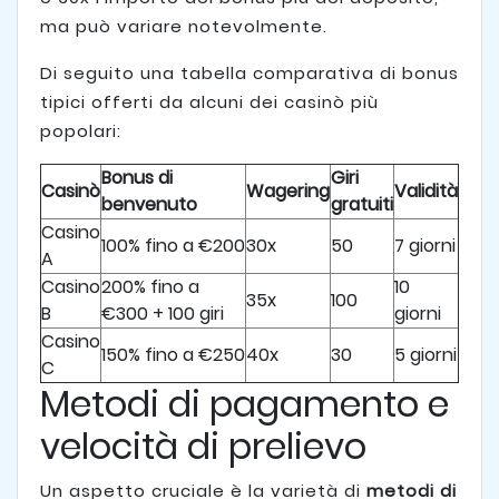
ma può variare notevolmente.
Di seguito una tabella comparativa di bonus
tipici offerti da alcuni dei casinò più
popolari:
Bonus di
Giri
Casinò
Wagering
Validità
benvenuto
gratuiti
Casino
100% fino a €200
30x
50
7 giorni
A
Casino
200% fino a
10
35x
100
B
€300 + 100 giri
giorni
Casino
150% fino a €250
40x
30
5 giorni
C
Metodi di pagamento e
velocità di prelievo
Un aspetto cruciale è la varietà di
metodi di