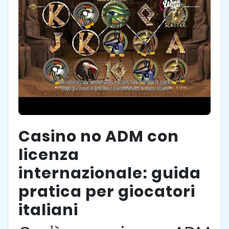
Casino no ADM con
licenza
internazionale: guida
pratica per giocatori
italiani