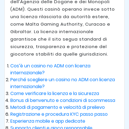
dell’Agenzia delle Dogane e dei Monopoli
(ADM). Questi casinò operano invece sotto
una licenza rilasciata da autorità estere,
come Malta Gaming Authority, Curacao e
Gibraltar. La licenza internazionale
garantisce che il sito segua standard di
sicurezza, trasparenza e protezione del
giocatore stabiliti da quelle giurisdizioni.
Cos’è un casino no ADM con licenza
internazionale?
Perché scegliere un casino no ADM con licenza
internazionale?
Come verificare la licenza e la sicurezza
Bonus di benvenuto e condizioni di scommessa
Metodi di pagamento e velocità di prelievo
Registrazione e procedura KYC passo passo
Esperienza mobile e app dedicate
Supporto clienti e gioco responsabile