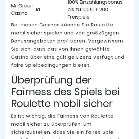
100% Einzahlungsbonus
Mr Green
Ja
bis zu 100€ + 200
Casino
Freispiele
Bei diesen Casinos können Sie Roulette
mobil sicher spielen und von großzügigen
Bonusangeboten profitieren. Vergewissern
Sie sich, dass das von Ihnen gewählte
Casino über eine gültige Lizenz verfügt und
faire Spielbedingungen bietet.
Überprüfung der
Fairness des Spiels bei
Roulette mobil sicher
Es ist wichtig, die Fairness von Roulette
mobil sicher zu überprüfen, um
sicherzustellen, dass Sie ein faires Spiel