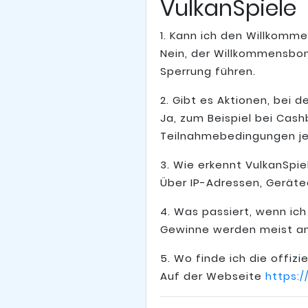
VulkanSpiele
1. Kann ich den Willkom
Nein, der Willkommensbonu
Sperrung führen.
2. Gibt es Aktionen, bei
Ja, zum Beispiel bei Cas
Teilnahmebedingungen je
3. Wie erkennt VulkanSp
Über IP-Adressen, Geräte
4. Was passiert, wenn ic
Gewinne werden meist ann
5. Wo finde ich die offiz
Auf der Webseite
https:/