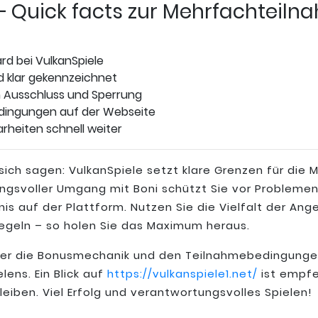
 – Quick facts zur Mehrfachteiln
ard bei VulkanSpiele
d klar gekennzeichnet
n Ausschluss und Sperrung
dingungen auf der Webseite
arheiten schnell weiter
ch sagen: VulkanSpiele setzt klare Grenzen für die 
ungsvoller Umgang mit Boni schützt Sie vor Problemen 
bnis auf der Plattform. Nutzen Sie die Vielfalt der An
Regeln – so holen Sie das Maximum heraus.
er die Bonusmechanik und den Teilnahmebedingungen 
lens. Ein Blick auf
https://vulkanspiele1.net/
ist empfe
eiben. Viel Erfolg und verantwortungsvolles Spielen!