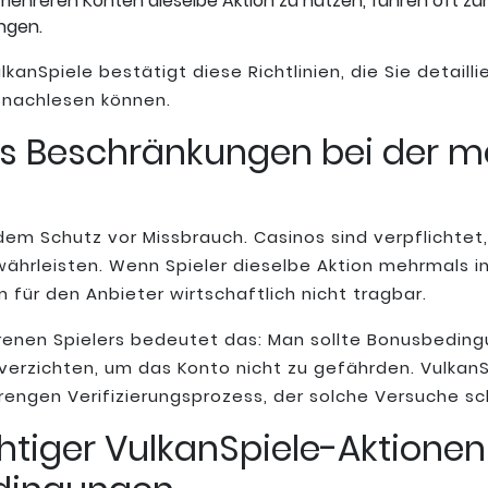
mehreren Konten dieselbe Aktion zu nutzen, führen oft zu
ngen.
lkanSpiele bestätigt diese Richtlinien, die Sie detailli
nachlesen können.
s Beschränkungen bei der 
dem Schutz vor Missbrauch. Casinos sind verpflichtet,
ährleisten. Wenn Spieler dieselbe Aktion mehrmals in
für den Anbieter wirtschaftlich nicht tragbar.
hrenen Spielers bedeutet das: Man sollte Bonusbedi
erzichten, um das Konto nicht zu gefährden. VulkanS
engen Verifizierungsprozess, der solche Versuche sch
htiger VulkanSpiele-Aktione