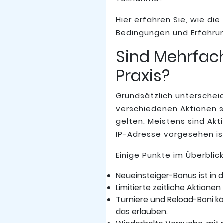
Hier erfahren Sie, wie di
Bedingungen und Erfahrun
Sind Mehrfach
Praxis?
Grundsätzlich untersche
verschiedenen Aktionen s
gelten. Meistens sind Akt
IP-Adresse vorgesehen is
Einige Punkte im Überblick
Neueinsteiger-Bonus ist in 
Limitierte zeitliche Aktione
Turniere und Reload-Boni k
das erlauben.