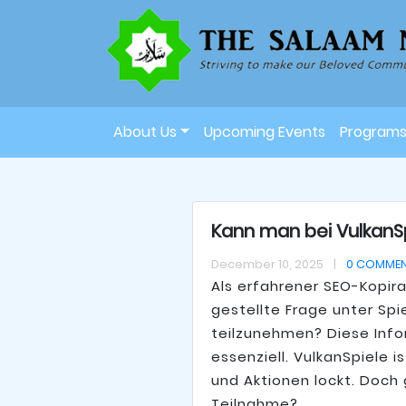
About Us
Upcoming Events
Programs
Kann man bei VulkanS
December 10, 2025
|
0 COMME
Als erfahrener SEO-Kopira
gestellte Frage unter Spi
teilzunehmen? Diese Infor
essenziell. VulkanSpiele i
und Aktionen lockt. Doch
Teilnahme?