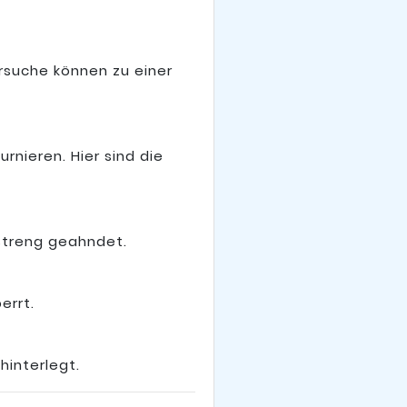
ersuche können zu einer
nieren. Hier sind die
streng geahndet.
errt.
hinterlegt.