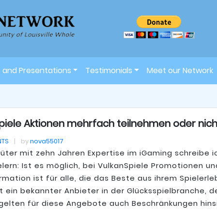
 and Presentations
Testimonials
Meet our Network
piele Aktionen mehrfach teilnehmen oder nich
NTS
|
by
nova55017
üter mit zehn Jahren Expertise im iGaming schreibe i
elern: Ist es möglich, bei VulkanSpiele Promotionen 
mation ist für alle, die das Beste aus ihrem Spielerle
st ein bekannter Anbieter in der Glücksspielbranche, de
 gelten für diese Angebote auch Beschränkungen hins