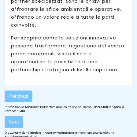
partner specializzati sono le chiavi per
affrontare le sfide ambientali e operative,
offrendo un valore reale a tutte le parti
coinvolte.
Per scoprire come le soluzioni innovative
possano trasformare la gestione del vostro
parco aeromobili, visita il sito e
approfondisci le possibilità di una
partnership strategica di livello superiore.
Post
Previous
navigation
Innovazioni e Tendenze nel Settore dei Casinò Online: Come i Bonus Influenzano la
Competitività
Next
Die Zukunft der digitalen In-Game-Währungen: Innovationspotenziale und
Branchenentwicklung