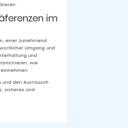
bieren.
räferenzen im
on, einer zunehmend
twortlicher Umgang und
nterhaltung und
monstrieren, wie
h einnehmen.
en und den Austausch
, sicheres und