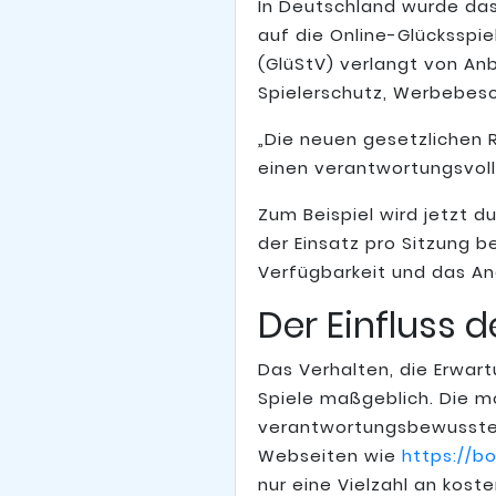
In Deutschland wurde das 
auf die Online-Glücksspi
(GlüStV) verlangt von An
Spielerschutz, Werbebesc
„Die neuen gesetzlichen 
einen verantwortungsvoll
Zum Beispiel wird jetzt 
der Einsatz pro Sitzung 
Verfügbarkeit und das An
Der Einfluss 
Das Verhalten, die Erwar
Spiele maßgeblich. Die m
verantwortungsbewusste 
Webseiten wie
https://b
nur eine Vielzahl an kost