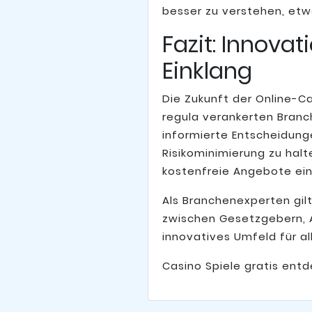
besser zu verstehen, etwa
Fazit: Innova
Einklang
Die Zukunft der Online-C
regula verankerten Bran
informierte Entscheidung
Risikominimierung zu hal
kostenfreie Angebote ein
Als Branchenexperten gil
zwischen Gesetzgebern, A
innovatives Umfeld für al
Casino Spiele gratis ent