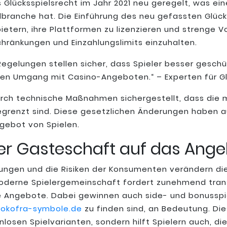
Glücksspielsrecht im Jahr 2021 neu geregelt, was ein
elbranche hat. Die Einführung des neu gefassten Glüc
bietern, ihre Plattformen zu lizenzieren und strenge
hränkungen und Einzahlungslimits einzuhalten.
Regelungen stellen sicher, dass Spieler besser gesch
en Umgang mit Casino-Angeboten.“ – Experten für Gl
durch technische Maßnahmen sichergestellt, dass die 
begrenzt sind. Diese gesetzlichen Änderungen haben 
gebot von Spielen.
der Gasteschaft auf das Ang
tungen und die Risiken der Konsumenten verändern di
oderne Spielergemeinschaft fordert zunehmend trans
Angebote. Dabei gewinnen auch side- und bonusspiel
ookofra-symbole.de
zu finden sind, an Bedeutung. Die
enlosen Spielvarianten, sondern hilft Spielern auch, 