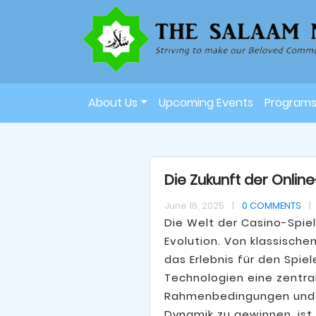
About Us
Upcoming Events
Programs
Die Zukunft der Online
June 16, 2025
|
0 COMMENTS
|
Die Welt der Casino-Spiele
Evolution. Von klassisch
das Erlebnis für den Spie
Technologien eine zentral
Rahmenbedingungen und da
Dynamik zu gewinnen, ist 