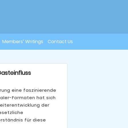
Members’ Writings
Contact Us
Gasteinfluss
erung eine faszinierende
ealer-Formaten hat sich
Weiterentwicklung der
esetzliche
ständnis für diese