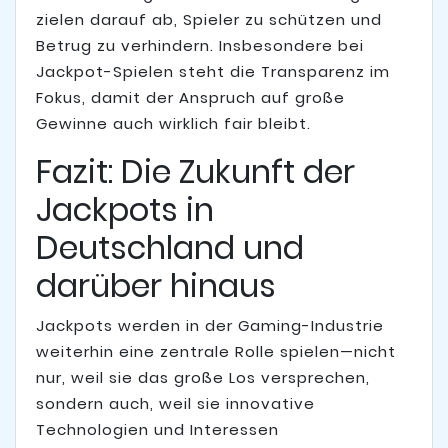
zielen darauf ab, Spieler zu schützen und
Betrug zu verhindern. Insbesondere bei
Jackpot-Spielen steht die Transparenz im
Fokus, damit der Anspruch auf große
Gewinne auch wirklich fair bleibt.
Fazit: Die Zukunft der
Jackpots in
Deutschland und
darüber hinaus
Jackpots werden in der Gaming-Industrie
weiterhin eine zentrale Rolle spielen—nicht
nur, weil sie das große Los versprechen,
sondern auch, weil sie innovative
Technologien und Interessen