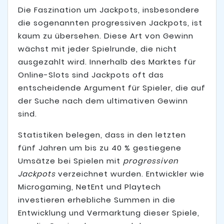
Die Faszination um Jackpots, insbesondere
die sogenannten
progressiven Jackpots
, ist
kaum zu übersehen. Diese Art von Gewinn
wächst mit jeder Spielrunde, die nicht
ausgezahlt wird. Innerhalb des Marktes für
Online-Slots sind Jackpots oft das
entscheidende Argument für Spieler, die auf
der Suche nach dem ultimativen Gewinn
sind.
Statistiken belegen, dass in den letzten
fünf Jahren um bis zu 40 % gestiegene
Umsätze bei Spielen mit
progressiven
Jackpots
verzeichnet wurden. Entwickler wie
Microgaming, NetEnt und Playtech
investieren erhebliche Summen in die
Entwicklung und Vermarktung dieser Spiele,