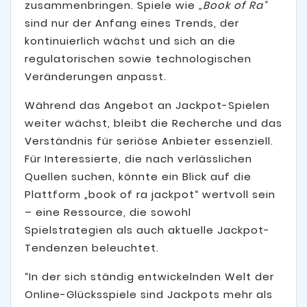
zusammenbringen. Spiele wie
„Book of Ra“
sind nur der Anfang eines Trends, der
kontinuierlich wächst und sich an die
regulatorischen sowie technologischen
Veränderungen anpasst.
Während das Angebot an Jackpot-Spielen
weiter wächst, bleibt die Recherche und das
Verständnis für seriöse Anbieter essenziell.
Für Interessierte, die nach verlässlichen
Quellen suchen, könnte ein Blick auf die
Plattform „book of ra jackpot“ wertvoll sein
– eine Ressource, die sowohl
Spielstrategien als auch aktuelle Jackpot-
Tendenzen beleuchtet.
“In der sich ständig entwickelnden Welt der
Online-Glücksspiele sind Jackpots mehr als