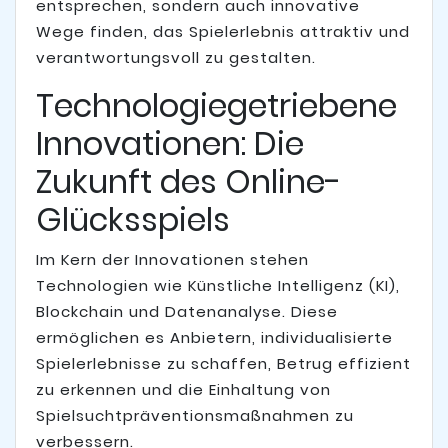
entsprechen, sondern auch innovative
Wege finden, das Spielerlebnis attraktiv und
verantwortungsvoll zu gestalten.
Technologiegetriebene
Innovationen: Die
Zukunft des Online-
Glücksspiels
Im Kern der Innovationen stehen
Technologien wie Künstliche Intelligenz (KI),
Blockchain und Datenanalyse. Diese
ermöglichen es Anbietern, individualisierte
Spielerlebnisse zu schaffen, Betrug effizient
zu erkennen und die Einhaltung von
Spielsuchtpräventionsmaßnahmen zu
verbessern.