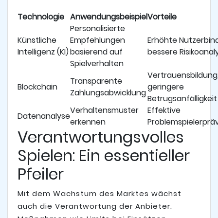
Technologie
Anwendungsbeispiel
Vorteile
Personalisierte
Künstliche
Empfehlungen
Erhöhte Nutzerbin
Intelligenz (KI)
basierend auf
bessere Risikoanal
Spielverhalten
Vertrauensbildung
Transparente
Blockchain
geringere
Zahlungsabwicklung
Betrugsanfälligkeit
Verhaltensmuster
Effektive
Datenanalyse
erkennen
Problemspielerprä
Verantwortungsvolles
Spielen: Ein essentieller
Pfeiler
Mit dem Wachstum des Marktes wächst
auch die Verantwortung der Anbieter.