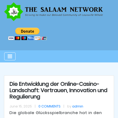
Die Entwicklung der Online-Casino-
Landschaft: Vertrauen, Innovation und
Regulierung
June 15, 2025
|
0 COMMENTS
|
by
admin
Die globale Glücksspielbranche hat in den