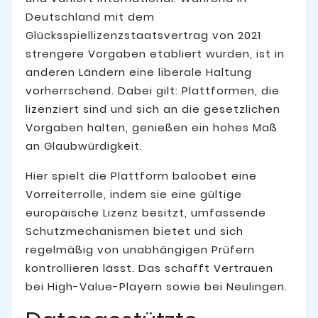
Deutschland mit dem
Glücksspiellizenzstaatsvertrag von 2021
strengere Vorgaben etabliert wurden, ist in
anderen Ländern eine liberale Haltung
vorherrschend. Dabei gilt: Plattformen, die
lizenziert sind und sich an die gesetzlichen
Vorgaben halten, genießen ein hohes Maß
an Glaubwürdigkeit.
Hier spielt die Plattform baloobet eine
Vorreiterrolle, indem sie eine gültige
europäische Lizenz besitzt, umfassende
Schutzmechanismen bietet und sich
regelmäßig von unabhängigen Prüfern
kontrollieren lässt. Das schafft Vertrauen
bei High-Value-Playern sowie bei Neulingen.