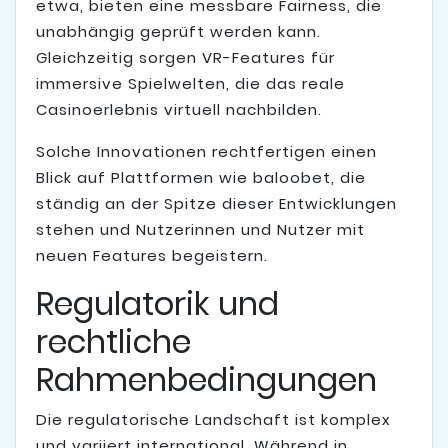
etwa, bieten eine messbare Fairness, die
unabhängig geprüft werden kann.
Gleichzeitig sorgen VR-Features für
immersive Spielwelten, die das reale
Casinoerlebnis virtuell nachbilden.
Solche Innovationen rechtfertigen einen
Blick auf Plattformen wie baloobet, die
ständig an der Spitze dieser Entwicklungen
stehen und Nutzerinnen und Nutzer mit
neuen Features begeistern.
Regulatorik und
rechtliche
Rahmenbedingungen
Die regulatorische Landschaft ist komplex
und variiert international. Während in