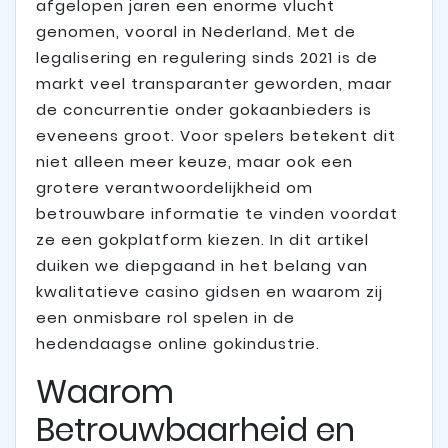
afgelopen jaren een enorme vlucht
genomen, vooral in Nederland. Met de
legalisering en regulering sinds 2021 is de
markt veel transparanter geworden, maar
de concurrentie onder gokaanbieders is
eveneens groot. Voor spelers betekent dit
niet alleen meer keuze, maar ook een
grotere verantwoordelijkheid om
betrouwbare informatie te vinden voordat
ze een gokplatform kiezen. In dit artikel
duiken we diepgaand in het belang van
kwalitatieve casino gidsen en waarom zij
een onmisbare rol spelen in de
hedendaagse online gokindustrie.
Waarom
Betrouwbaarheid en