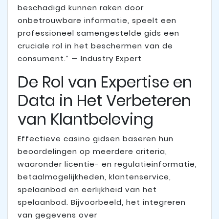
beschadigd kunnen raken door
onbetrouwbare informatie, speelt een
professioneel samengestelde gids een
cruciale rol in het beschermen van de
consument.” — Industry Expert
De Rol van Expertise en
Data in Het Verbeteren
van Klantbeleving
Effectieve casino gidsen baseren hun
beoordelingen op meerdere criteria,
waaronder licentie- en regulatieinformatie,
betaalmogelijkheden, klantenservice,
spelaanbod en eerlijkheid van het
spelaanbod. Bijvoorbeeld, het integreren
van gegevens over