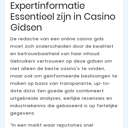
Expertinformatie
Essentieel zijn in Casino
Gidsen
De redactie van een online casino gids
moet zich onderscheiden door de kwaliteit
en betrouwbaarheid van haar inhoud.
Gebruikers vertrouwen op deze gidsen om
niet alleen de beste casino’s te vinden,
maar ook om geïnformeerde beslissingen te
maken op basis van transparante, up-to-
date data. Een goede gids combineert
uitgebreide analyses, eerlijke recensies en
industriekennis die gebaseerd is op feitelijke
gegevens.
“In een markt waar reputaties snel